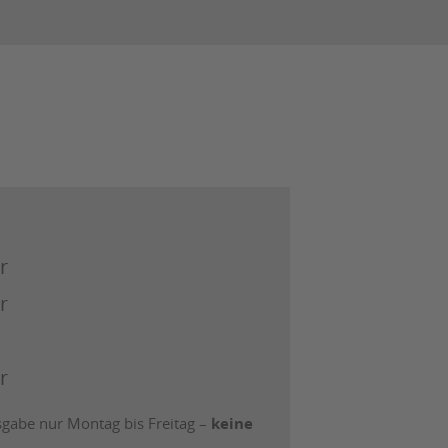
r
r
r
abe nur Montag bis Freitag –
keine