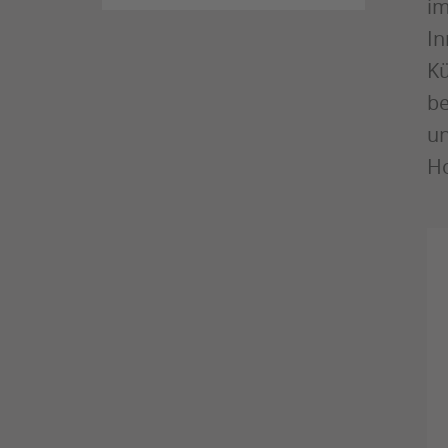
im
In
Kü
be
un
Ho