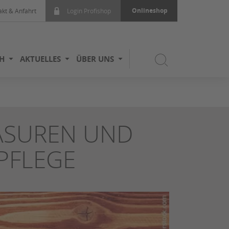
Onlineshop
akt & Anfahrt
Login Profishop
H
AKTUELLES
ÜBER UNS
ASUREN UND
PFLEGE