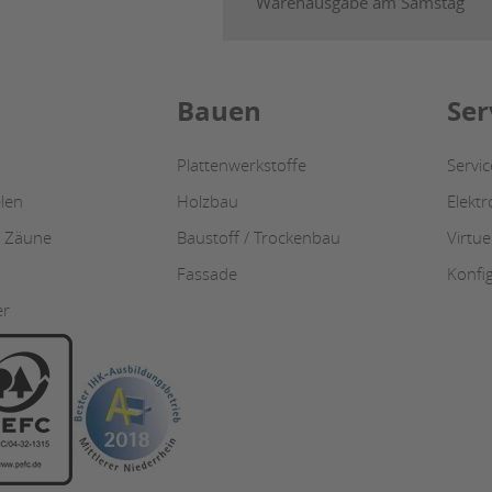
Warenausgabe am Samstag
Bauen
Ser
Plattenwerkstoffe
Servi
len
Holzbau
Elekt
/ Zäune
Baustoff / Trockenbau
Virtue
Fassade
Konfi
er