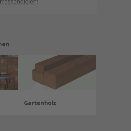
rrassendielen
!
emen
Gartenholz