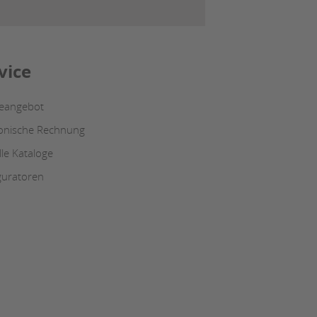
vice
ceangebot
ronische Rechnung
lle Kataloge
guratoren