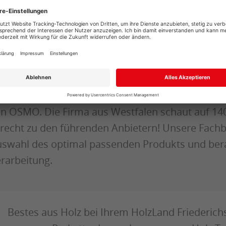
wendungen im Innen- und Außenbereich die pas
ele Terrassenöle für den perfekten Schutz Ihrer 
llen Holzschutzfarben schützen alles von Zaun 
ische schöne Farben in Ihren Garten. Parkettböd
beitsplatten schützen Sie zuverlässig mit unser
bei setzen wir ausschließlich auf beste Fachhand
n OSMO. Die Firma aus Westfalen schaut auf 140
recht zu den führenden Anbietern! Unsere Fachbe
swahl des optimal passenden Produkts und bera
rarbeitung.
Bestes aus Holz bei Ihrem HolzLand Friederichs