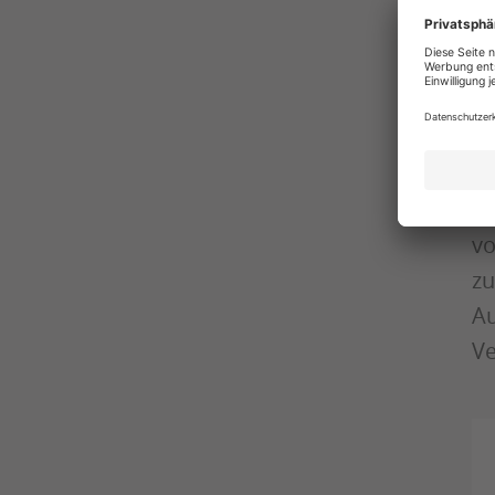
An
vi
to
fr
Ar
Da
vo
zu
Au
Ve