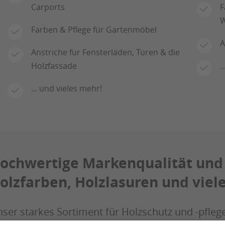
Carports
F
W
Farben & Pflege für Gartenmöbel
A
Anstriche für Fensterläden, Türen & die
Holzfassade
.
... und vieles mehr!
ochwertige Markenqualität und
olzfarben, Holzlasuren und viel
ser starkes Sortiment für Holzschutz und -pflege