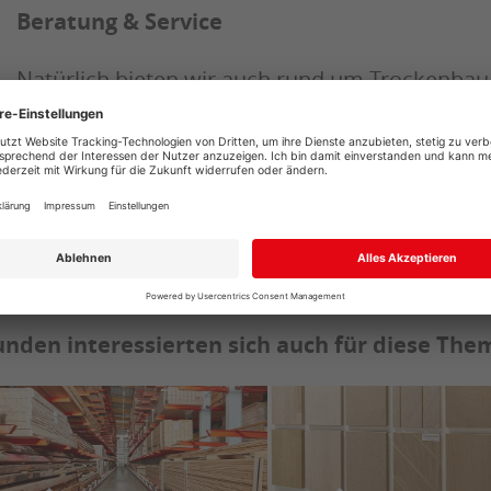
Beratung & Service
Natürlich bieten wir auch rund um Trockenba
überzeugenden Service
. Ob die kompetente Fa
Bestell- und Lieferservice mit 8 eigenen LKW u
sind für Sie da!
nden interessierten sich auch für diese Th