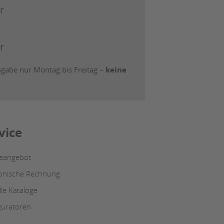
r
r
abe nur Montag bis Freitag –
keine
vice
ceangebot
ronische Rechnung
lle Kataloge
guratoren