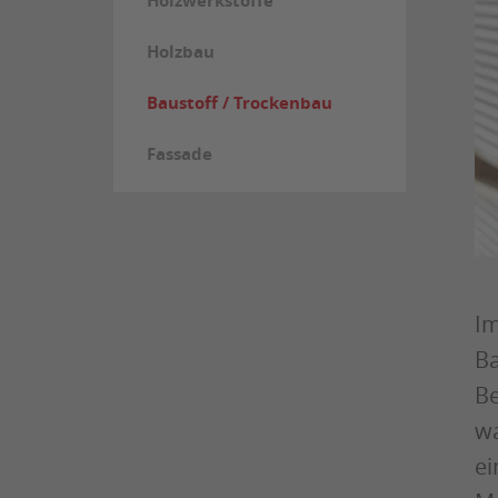
Holzwerkstoffe
Holzbau
Baustoff / Trockenbau
Fassade
Im
Ba
Be
wa
ei