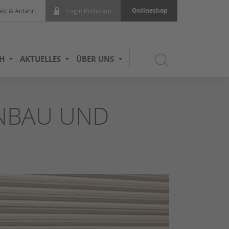
Onlineshop
akt & Anfahrt
Login Profishop
H
AKTUELLES
ÜBER UNS
ENBAU UND